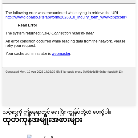
သင့်စာကို ဤနေရာတွင် ရေးပြီး ကျွန်ုပ်တို့ထံ ပေးပို့ပါ။
ထုတ်ကုန်အမျိုးအစားများ