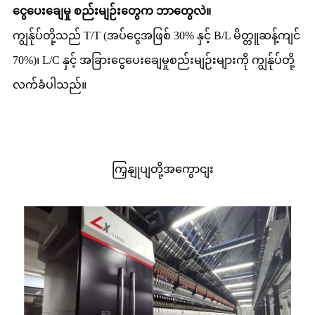
ငွေပေးချေမှု စည်းမျဉ်းတွေက ဘာတွေလဲ။
ကျွန်ုပ်တို့သည် T/T (အပ်ငွေအဖြစ် 30% နှင့် B/L မိတ္တူဆန့်ကျင်
70%)၊ L/C နှင့် အခြားငွေပေးချေမှုစည်းမျဉ်းများကို ကျွန်ုပ်တို့
လက်ခံပါသည်။
ကြှနျုပျတို့အကွောငျး