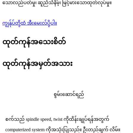
သောလည်ပတ်မှု၊ ဆူညံသံနိမ့်၊ မြင့်မားသောထုတ်လုပ်မှု။
ကျွန်ုပ်တို့ထံ အီးမေးလ်ပို့ပါ။
ထုတ်ကုန်အသေးစိတ်
ထုတ်ကုန်အမှတ်အသား
စွမ်းဆောင်ရည်
စက်သည် spindle speed, twist ကိုထိန်းချုပ်ရန်အတွက်
computerized system ကိုအသုံးပြုသည်။ ဦးတည်ချက် လိမ်။