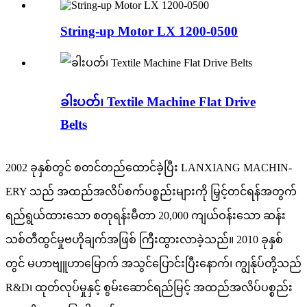
String-up Motor LX 1200-0500
ခါးပတ်၊ Textile Machine Flat Drive
Belts
2002 ခုနှစ်တွင် စတင်တည်ထောင်ခဲ့ပြီး LANXIANG MACHIN-
ERY သည် အထည်အလိပ်စက်ပစ္စည်းများကို မြှင့်တင်ရန်အတွက်
ရည်ရွယ်ထားသော စတုရန်းမီတာ 20,000 ကျယ်ဝန်းသော ဆန်း
သစ်တီထွင်မှုဗဟိုချက်အဖြစ် ကြီးထွားလာခဲ့သည်။ 2010 ခုနှစ်
တွင် မဟာဗျူဟာမြောက် အသွင်ပြောင်းပြီးနောက်၊ ကျွန်ုပ်တို့သည်
R&D၊ ထုတ်လုပ်မှုနှင့် စွမ်းဆောင်ရည်မြင့် အထည်အလိပ်ပစ္စည်း