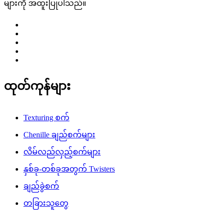
များကို အထူးပြုပါသည်။
ထုတ်ကုန်များ
Texturing စက်
Chenille ချည်စက်များ
လိမ်လည်လှည့်စက်များ
နှစ်ခု-တစ်ခုအတွက် Twisters
ချည်ခွဲစက်
တခြားသူတွေ