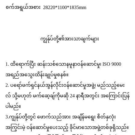
စက်အရွယ်အစား
28220*1100*1835mm
ကျွန်ုပ်တို့၏အားသာချက်များ
1. ထိရောက်ပြီး ဆန်းသစ်သောနမူနာဝန်ဆောင်မှု၊ ISO 9000
အရည်အသွေးထိန်းချုပ်မှုစနစ်။
2. ပရော်ဖက်ရှင်နယ်အွန်လိုင်းဝန်ဆောင်မှုအဖွဲ့၊ မည်သည့်မေး
လ် သို့မဟုတ် မက်ဆေ့ချ်ကိုမဆို 24 နာရီအတွင်း အကြောင်းပြန်
ပါမည်။
3.ကျွန်ုပ်တို့တွင် ဖောက်သည်အား အချိန်မရွေး စိတ်နှလုံး
အကြွင်းမဲ့ ဝန်ဆောင်မှုပေးသည့် ခိုင်မာသောအဖွဲ့တစ်ခုရှိသည်။