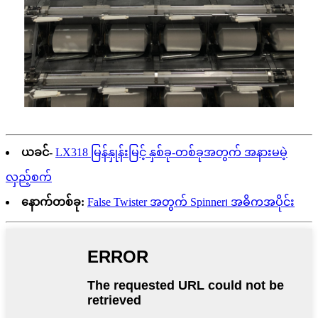
ယခင်-
LX318 မြန်နှုန်းမြင့် နှစ်ခု-တစ်ခုအတွက် အနားမမဲ့
လှည့်စက်
နောက်တစ်ခု:
False Twister အတွက် Spinner၊ အဓိကအပိုင်း