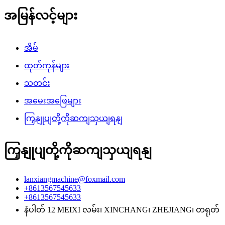
အမြန်လင့်များ
အိမ်
ထုတ်ကုန်များ
သတင်း
အမေးအဖြေများ
ကြှနျုပျတို့ကိုဆကျသှယျရနျ
ကြှနျုပျတို့ကိုဆကျသှယျရနျ
lanxiangmachine@foxmail.com
+8613567545633
+8613567545633
နံပါတ် 12 MEIXI လမ်း၊ XINCHANG၊ ZHEJIANG၊ တရုတ်