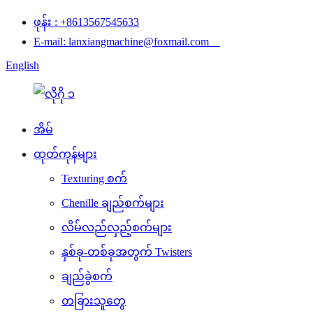
ဖုန်း : +8613567545633
E-mail: lanxiangmachine@foxmail.com
English
အိမ်
ထုတ်ကုန်များ
Texturing စက်
Chenille ချည်စက်များ
လိမ်လည်လှည့်စက်များ
နှစ်ခု-တစ်ခုအတွက် Twisters
ချည်ခွဲစက်
တခြားသူတွေ