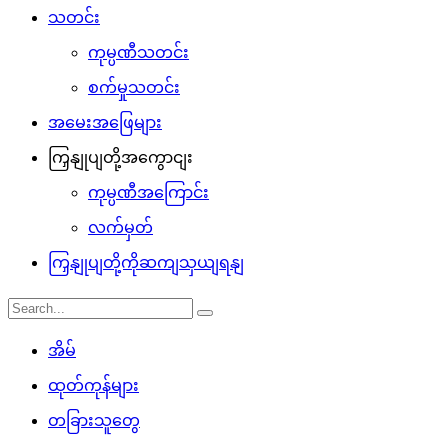
သတင်း
ကုမ္ပဏီသတင်း
စက်မှုသတင်း
အမေးအဖြေများ
ကြှနျုပျတို့အကွောငျး
ကုမ္ပဏီအကြောင်း
လက်မှတ်
ကြှနျုပျတို့ကိုဆကျသှယျရနျ
အိမ်
ထုတ်ကုန်များ
တခြားသူတွေ