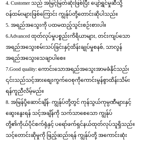
4. Customer သည် အမြင့်မြတ်ဆုံးဖြစ်ပြီး ပျော်ရွှင်မှုဆီသို့
ဝန်ထမ်းများဖြစ်ကြောင်း ကျွန်ုပ်တို့တောင်းဆိုပါသည်။
5. အရည်အသွေးကို ပထမထည့်သွင်းစဉ်းစားပါ။
6.Advanced ထုတ်လုပ်မှုပစ္စည်းကိရိယာများ, တင်းကျပ်သော
အရည်အသွေးစမ်းသပ်ခြင်းနှင့်ထိန်းချုပ်မှုစနစ်, သာလွန်
အရည်အသွေးသေချာပါစေ။
7.Good quality: ကောင်းသောအရည်အသွေးအာမခံနိုင်သည်၊
၎င်းသည်သင့်အားစျေးကွက်ဝေစုကိုကောင်းမွန်စွာထိန်းသိမ်း
ရန်ကူညီလိမ့်မည်။
8. အမြန်ပို့ဆောင်ချိန်- ကျွန်ုပ်တို့တွင် ကုန်သွယ်ကုမ္ပဏီများနှင့်
ဆွေးနွေးရန် သင့်အချိန်ကို သက်သာစေသော ကျွန်ုပ်
တို့၏ကိုယ်ပိုင်စက်ရုံနှင့် ပရော်ဖက်ရှင်နယ်ထုတ်လုပ်သူရှိသည်။
သင့်တောင်းဆိုမှုကို ဖြည့်ဆည်းရန် ကျွန်ုပ်တို့ အကောင်းဆုံး