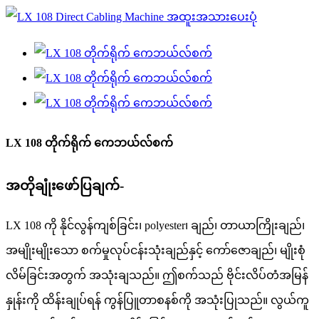
LX 108 တိုက်ရိုက် ကေဘယ်လ်စက်
အတိုချုံးဖော်ပြချက်-
LX 108 ကို နိုင်လွန်ကျစ်ခြင်း၊ polyester၊ ချည်၊ တာယာကြိုးချည်၊
အမျိုးမျိုးသော စက်မှုလုပ်ငန်းသုံးချည်နှင့် ကော်ဇောချည်၊ မျိုးစုံ
လိမ်ခြင်းအတွက် အသုံးချသည်။ ဤစက်သည် ဗိုင်းလိပ်တံအမြန်
နှုန်းကို ထိန်းချုပ်ရန် ကွန်ပြူတာစနစ်ကို အသုံးပြုသည်။ လွယ်ကူ