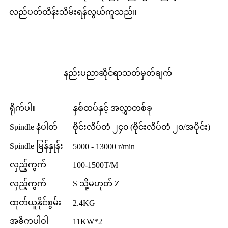
လည်ပတ်ထိန်းသိမ်းရန်လွယ်ကူသည်။
နည်းပညာဆိုင်ရာသတ်မှတ်ချက်
ရိုက်ပါ။
နှစ်ထပ်နှင့် အလွှာတစ်ခု
Spindle နံပါတ်
ဗိုင်းလိပ်တံ ၂၄၀ (ဗိုင်းလိပ်တံ ၂၀/အပိုင်း)
Spindle မြန်နှုန်း
5000 - 13000 r/min
လှည့်ကွက်
100-1500T/M
လှည့်ကွက်
S သို့မဟုတ် Z
ထုတ်ယူနိုင်စွမ်း
2.4KG
အဓိကပါဝါ
11KW*2