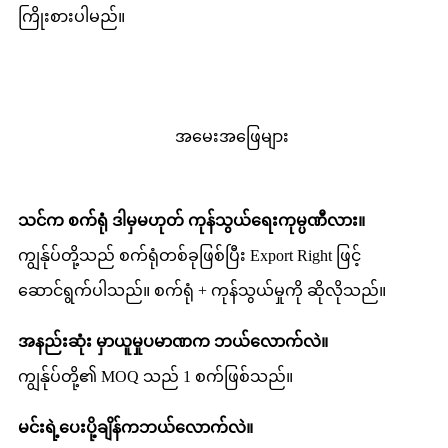
ကြိုးစားပါမည်။
အမေးအဖြေများ
သင်က စက်ရုံ ဒါမှမဟုတ် ကုန်သွယ်ရေးကုမ္ပဏီလား။
ကျွန်ုပ်တို့သည် စက်ရုံတစ်ခုဖြစ်ပြီး Export Right ဖြင့်
ဆောင်ရွက်ပါသည်။ စက်ရုံ + ကုန်သွယ်မှုကို ဆိုလိုသည်။
အနည်းဆုံး မှာယူမှုပမာဏက ဘယ်လောက်လဲ။
ကျွန်ုပ်တို့၏ MOQ သည် 1 စက်ဖြစ်သည်။
မင်းရဲ့ပေးပို့ချိန်ကဘယ်လောက်လဲ။