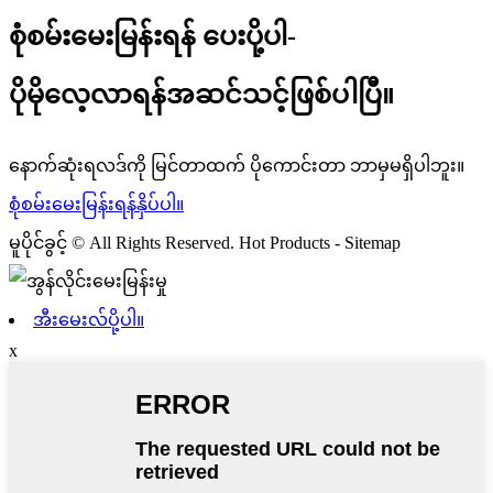
စုံစမ်းမေးမြန်းရန် ပေးပို့ပါ-
ပိုမိုလေ့လာရန်အဆင်သင့်ဖြစ်ပါပြီ။
နောက်ဆုံးရလဒ်ကို မြင်တာထက် ပိုကောင်းတာ ဘာမှမရှိပါဘူး။
စုံစမ်းမေးမြန်းရန်နှိပ်ပါ။
မူပိုင်ခွင့် © All Rights Reserved. Hot Products - Sitemap
အီးမေးလ်ပို့ပါ။
x