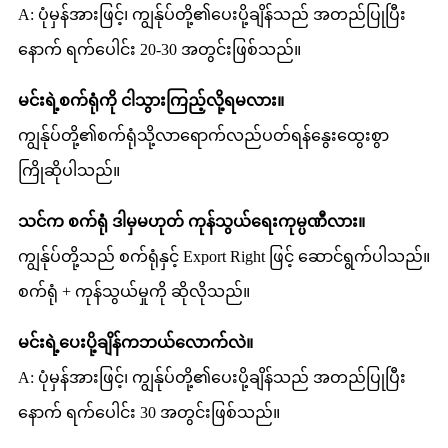
A: ပုံမှန်အားဖြင့်၊ ကျွန်ုပ်တို့၏ပေးပို့ချိန်သည် အတည်ပြုပြီး
နောက် ရက်ပေါင်း 20-30 အတွင်းဖြစ်သည်။
မင်းရဲ့စက်ရုံကို ငါသွားကြည့်လို့ရမလား။
ကျွန်ုပ်တို့၏စက်ရုံသို့လာရောက်လည်ပတ်ရန်နွေးထွေးစွာ
ကြိုဆိုပါသည်။
သင်က စက်ရုံ ဒါမှမဟုတ် ကုန်သွယ်ရေးကုမ္ပဏီလား။
ကျွန်ုပ်တို့သည် စက်ရုံနှင့် Export Right ဖြင့် ဆောင်ရွက်ပါသည်။
စက်ရုံ + ကုန်သွယ်မှုကို ဆိုလိုသည်။
မင်းရဲ့ပေးပို့ချိန်ကဘယ်လောက်လဲ။
A: ပုံမှန်အားဖြင့်၊ ကျွန်ုပ်တို့၏ပေးပို့ချိန်သည် အတည်ပြုပြီး
နောက် ရက်ပေါင်း 30 အတွင်းဖြစ်သည်။