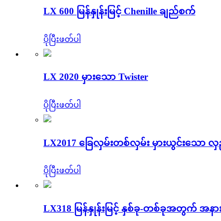
LX 600 မြန်နှုန်းမြင့် Chenille ချည်စက်
ပိုပြီးဖတ်ပါ
LX 2020 မှားသော Twister
ပိုပြီးဖတ်ပါ
LX2017 ခြေလှမ်းတစ်လှမ်း မှားယွင်းသော လှည
ပိုပြီးဖတ်ပါ
LX318 မြန်နှုန်းမြင့် နှစ်ခု-တစ်ခုအတွက် အနာ