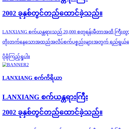
2002 ခုနှစ်တွင်တည်ထောင်ခဲ့သည်။
LANXIANG စက်ယန္တရားသည် 20,000 စတုရန်းမီတာအထိ ကြီးထွ
တိုးတက်နေသောအထည်အလိပ်စက်ပစ္စည်းများအတွက် ရည်ရွယ်သော
ပိုမိုကြည့်ရှုပါ။
LANXIANG စက်ကိရိယာ
LANXIANG စက်ယန္တရားကြီး
2002 ခုနှစ်တွင်တည်ထောင်ခဲ့သည်။