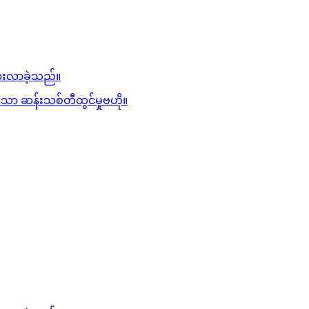
ားလာခဲ့သည်။
 ဆန်းသစ်တီထွင်မှုဗဟို။