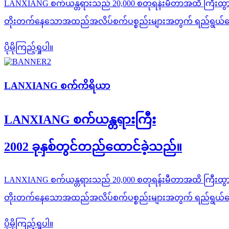
LANXIANG စက်ယန္တရားသည် 20,000 စတုရန်းမီတာအထိ ကြီးထွ
တိုးတက်နေသောအထည်အလိပ်စက်ပစ္စည်းများအတွက် ရည်ရွယ်သော
ပိုမိုကြည့်ရှုပါ။
LANXIANG စက်ကိရိယာ
LANXIANG စက်ယန္တရားကြီး
2002 ခုနှစ်တွင်တည်ထောင်ခဲ့သည်။
LANXIANG စက်ယန္တရားသည် 20,000 စတုရန်းမီတာအထိ ကြီးထွ
တိုးတက်နေသောအထည်အလိပ်စက်ပစ္စည်းများအတွက် ရည်ရွယ်သော
ပိုမိုကြည့်ရှုပါ။