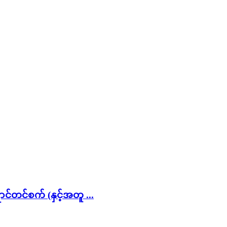
တင်စက် (နှင့်အတူ ...