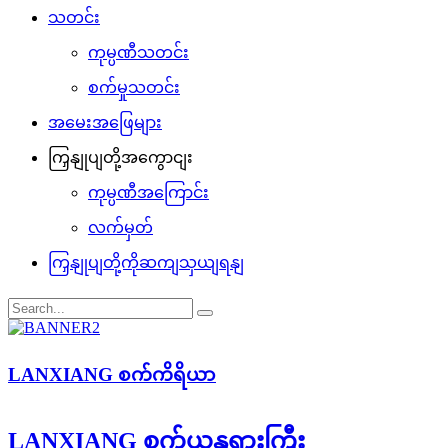
သတင်း
ကုမ္ပဏီသတင်း
စက်မှုသတင်း
အမေးအဖြေများ
ကြှနျုပျတို့အကွောငျး
ကုမ္ပဏီအကြောင်း
လက်မှတ်
ကြှနျုပျတို့ကိုဆကျသှယျရနျ
LANXIANG စက်ကိရိယာ
LANXIANG စက်ယန္တရားကြီး