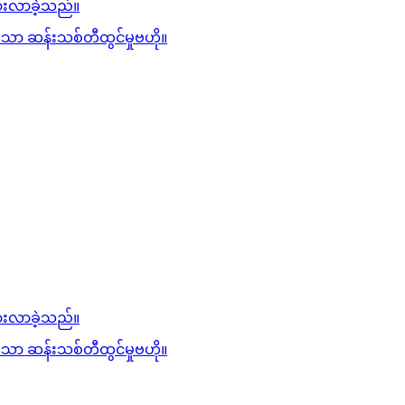
ားလာခဲ့သည်။
 ဆန်းသစ်တီထွင်မှုဗဟို။
ားလာခဲ့သည်။
 ဆန်းသစ်တီထွင်မှုဗဟို။