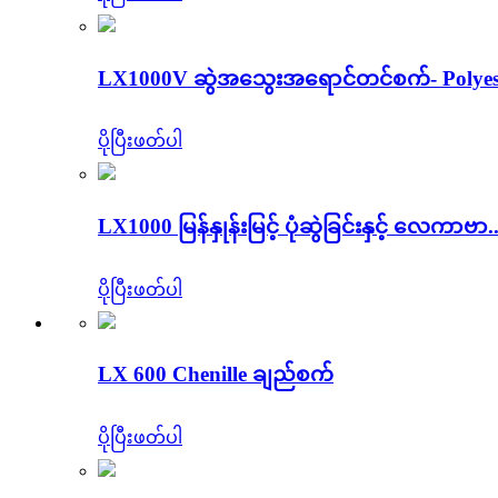
LX1000V ဆွဲအသွေးအရောင်တင်စက်- Polyes
ပိုပြီးဖတ်ပါ
LX1000 မြန်နှုန်းမြင့် ပုံဆွဲခြင်းနှင့် လေကာဗာ..
ပိုပြီးဖတ်ပါ
LX 600 Chenille ချည်စက်
ပိုပြီးဖတ်ပါ