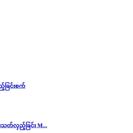
့်ခြင်းစက်
းသတ်လှည့်ခြင်း M...