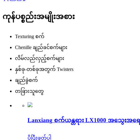
ကုန်ပစ္စည်းအမျိုးအစား
Texturing စက်
Chenille ချည်ခင်စက်များ
လိမ်လည်လှည့်စက်များ
နှစ်ခု-တစ်ခုအတွက် Twisters
ချည်ခွဲစက်
တခြားသူတွေ
Lanxiang စက်ယန္တရား LX1000 အသွေးအရောင်
ပိုပြီးဖတ်ပါ