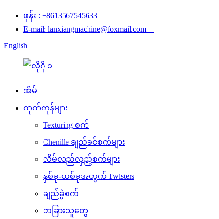
ဖုန်း : +8613567545633
E-mail: lanxiangmachine@foxmail.com
English
အိမ်
ထုတ်ကုန်များ
Texturing စက်
Chenille ချည်ခင်စက်များ
လိမ်လည်လှည့်စက်များ
နှစ်ခု-တစ်ခုအတွက် Twisters
ချည်ခွဲစက်
တခြားသူတွေ