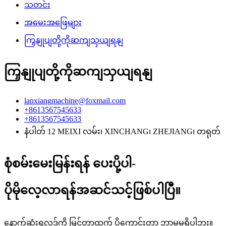
သတင်း
အမေးအဖြေများ
ကြှနျုပျတို့ကိုဆကျသှယျရနျ
ကြှနျုပျတို့ကိုဆကျသှယျရနျ
lanxiangmachine@foxmail.com
+8613567545633
+8613567545633
နံပါတ် 12 MEIXI လမ်း၊ XINCHANG၊ ZHEJIANG၊ တရုတ်
စုံစမ်းမေးမြန်းရန် ပေးပို့ပါ-
ပိုမိုလေ့လာရန်အဆင်သင့်ဖြစ်ပါပြီ။
နောက်ဆုံးရလဒ်ကို မြင်တာထက် ပိုကောင်းတာ ဘာမှမရှိပါဘူး။