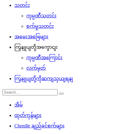
သတင်း
ကုမ္ပဏီသတင်း
စက်မှုသတင်း
အမေးအဖြေများ
ကြှနျုပျတို့အကွောငျး
ကုမ္ပဏီအကြောင်း
လက်မှတ်
ကြှနျုပျတို့ကိုဆကျသှယျရနျ
အိမ်
ထုတ်ကုန်များ
Chenille ချည်ခင်စက်များ