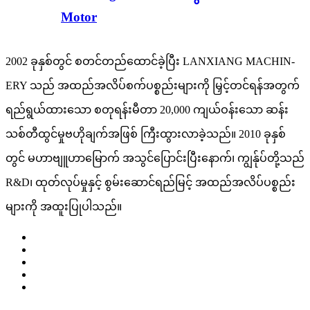
Motor
2002 ခုနှစ်တွင် စတင်တည်ထောင်ခဲ့ပြီး LANXIANG MACHIN-
ERY သည် အထည်အလိပ်စက်ပစ္စည်းများကို မြှင့်တင်ရန်အတွက်
ရည်ရွယ်ထားသော စတုရန်းမီတာ 20,000 ကျယ်ဝန်းသော ဆန်း
သစ်တီထွင်မှုဗဟိုချက်အဖြစ် ကြီးထွားလာခဲ့သည်။ 2010 ခုနှစ်
တွင် မဟာဗျူဟာမြောက် အသွင်ပြောင်းပြီးနောက်၊ ကျွန်ုပ်တို့သည်
R&D၊ ထုတ်လုပ်မှုနှင့် စွမ်းဆောင်ရည်မြင့် အထည်အလိပ်ပစ္စည်း
များကို အထူးပြုပါသည်။