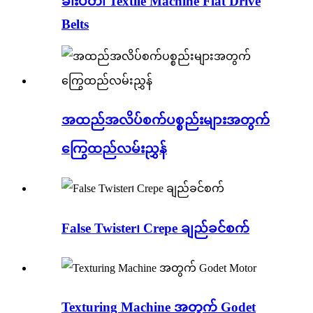
ခါးပတ်၊ Textile Machine Flat Drive
Belts
အထည်အလိပ်စက်ပစ္စည်းများအတွက်
ကြွေထည်လမ်းညွှန်
False Twister၊ Crepe ချည်ခင်စက်
Texturing Machine အတွက် Godet