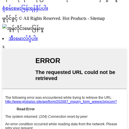
စုံစမ်းမေးမြန်းရန်နှိပ်ပါ။
မူပိုင်ခွင့် © All Rights Reserved. Hot Products - Sitemap
အီးမေးလ်ပို့ပါ။
x