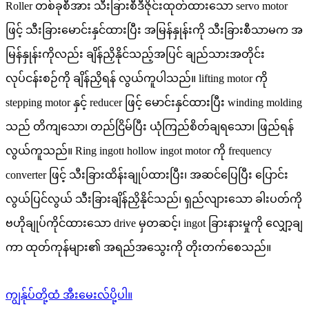
Roller တစ်ခုစီအား သီးခြားစီဒီဇိုင်းထုတ်ထားသော servo motor
ဖြင့် သီးခြားမောင်းနှင်ထားပြီး အမြန်နှုန်းကို သီးခြားစီသာမက အ
မြန်နှုန်းကိုလည်း ချိန်ညှိနိုင်သည့်အပြင် ချည်သားအတိုင်း
လုပ်ငန်းစဉ်ကို ချိန်ညှိရန် လွယ်ကူပါသည်။ lifting motor ကို
stepping motor နှင့် reducer ဖြင့် မောင်းနှင်ထားပြီး winding molding
သည် တိကျသော၊ တည်ငြိမ်ပြီး ယုံကြည်စိတ်ချရသော၊ ဖြည်ရန်
လွယ်ကူသည်။ Ring ingot၊ hollow ingot motor ကို frequency
converter ဖြင့် သီးခြားထိန်းချုပ်ထားပြီး၊ အဆင်ပြေပြီး ပြောင်း
လွယ်ပြင်လွယ် သီးခြားချိန်ညှိနိုင်သည်၊ ရှည်လျားသော ခါးပတ်ကို
ဗဟိုချုပ်ကိုင်ထားသော drive မှတဆင့်၊ ingot ခြားနားမှုကို လျှော့ချ
ကာ ထုတ်ကုန်များ၏ အရည်အသွေးကို တိုးတက်စေသည်။
ကျွန်ုပ်တို့ထံ အီးမေးလ်ပို့ပါ။