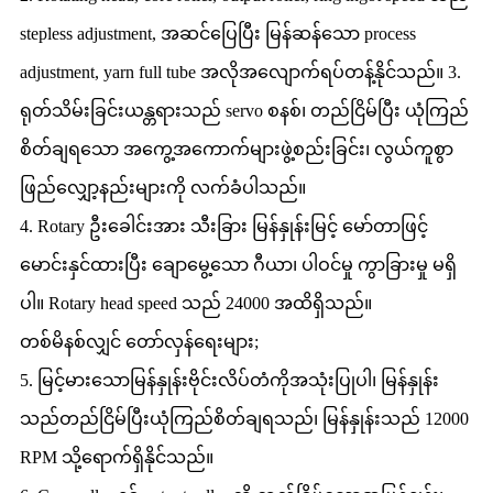
stepless adjustment, အဆင်ပြေပြီး မြန်ဆန်သော process
adjustment, yarn full tube အလိုအလျောက်ရပ်တန့်နိုင်သည်။ 3.
ရုတ်သိမ်းခြင်းယန္တရားသည် servo စနစ်၊ တည်ငြိမ်ပြီး ယုံကြည်
စိတ်ချရသော အကွေ့အကောက်များဖွဲ့စည်းခြင်း၊ လွယ်ကူစွာ
ဖြည်လျှော့နည်းများကို လက်ခံပါသည်။
4. Rotary ဦးခေါင်းအား သီးခြား မြန်နှုန်းမြင့် မော်တာဖြင့်
မောင်းနှင်ထားပြီး ချောမွေ့သော ဂီယာ၊ ပါဝင်မှု ကွာခြားမှု မရှိ
ပါ။ Rotary head speed သည် 24000 အထိရှိသည်။
တစ်မိနစ်လျှင် တော်လှန်ရေးများ;
5. မြင့်မားသောမြန်နှုန်းဗိုင်းလိပ်တံကိုအသုံးပြုပါ၊ မြန်နှုန်း
သည်တည်ငြိမ်ပြီးယုံကြည်စိတ်ချရသည်၊ မြန်နှုန်းသည် 12000
RPM သို့ရောက်ရှိနိုင်သည်။