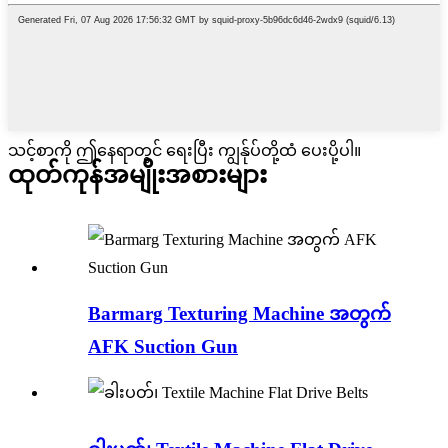
သင့်စာကို ဤနေရာတွင် ရေးပြီး ကျွန်ုပ်တို့ထံ ပေးပို့ပါ။
ထုတ်ကုန်အမျိုးအစားများ
Barmarg Texturing Machine အတွက်
AFK Suction Gun