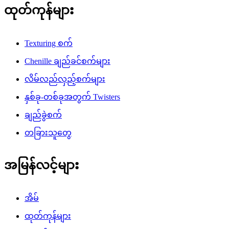
ထုတ်ကုန်များ
Texturing စက်
Chenille ချည်ခင်စက်များ
လိမ်လည်လှည့်စက်များ
နှစ်ခု-တစ်ခုအတွက် Twisters
ချည်ခွဲစက်
တခြားသူတွေ
အမြန်လင့်များ
အိမ်
ထုတ်ကုန်များ