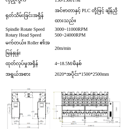
150-1500T/M
အင်ဗာတာနှင့် PLC တို့ဖြင့် ချိန်ညှိ
ရုတ်သိမ်းခြင်းအရှိန်
ထားသည်။
Spindle Rotate Speed
3000~11000RPM
Rotary Head Speed
500~24000RPM
မက်တယ်။ Roller ၏အ
20m/min
မြန်နှုန်း
ထုတ်လုပ်မှုအရှိန်
4~18.5M/မိနစ်
အရွယ်အစား
2020*အပိုင်း*1500*2500mm