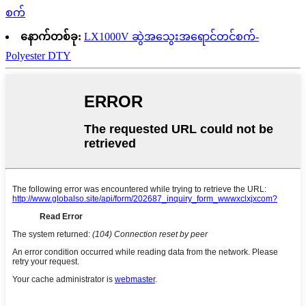
စက်
နောက်တစ်ခု:
LX1000V ဆွဲအသွေးအရောင်တင်စက်-
Polyester DTY