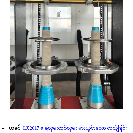
ယခင်-
LX2017 ခြေလှမ်းတစ်လှမ်း မှားယွင်းသော လှည့်ခြင်း