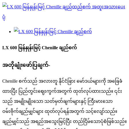
LX 600 မြန်နှုန်းမြင့် Chenille ချည်စက်
အတိုချုံးဖော်ပြချက်-
Chenille စက်သည် အလားတူ နိုင်ငံခြား မော်ဒယ်များကို အခြေခံ
ထားပြီး ပြည်တွင်းဈေးကွက်အတွက် ထုတ်လုပ်ထားသည်။ ၎င်း
သည် အမျိုးမျိုးသော သတ်မှတ်ချက်များနှင့် ကြီးမားသော
ဝမ်းဗိုက်ချည်မျှင်များ ထုတ်လုပ်ရန်အတွက် သင့်လျော်သည်။
ချည်မျှင်သည် အရည်အသွေးမြင့်ပြီး တည်ငြိမ်သောပုံစံဖြစ်သည်။