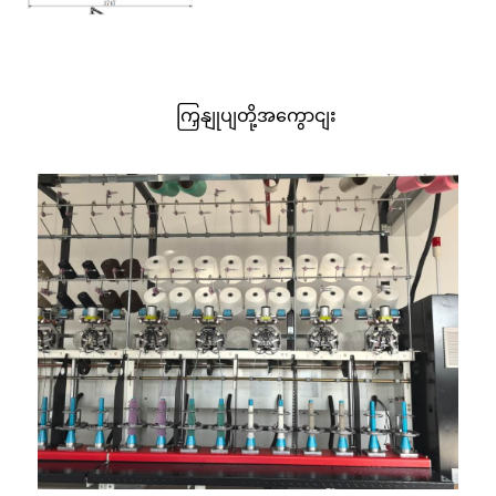
ကြှနျုပျတို့အကွောငျး