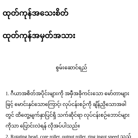
ထုတ်ကုန်အသေးစိတ်
ထုတ်ကုန်အမှတ်အသား
စွမ်းဆောင်ရည်
1. ဂီယာအစိတ်အပိုင်းများကို အမှီအခိုကင်းသော မော်တာများ
ဖြင့် မောင်းနှင်သောကြောင့်၊ လုပ်ငန်းစဉ်ကို ချိန်ညှိသောအခါ
တွင် ထိတွေ့မျက်နှာပြင်ရှိ သက်ဆိုင်ရာ လုပ်ငန်းစဉ်ဘောင်များ
ကိုသာ ပြောင်းလဲရန် လိုအပ်ပါသည်။
2. Rotating head, core roller, output roller, ring ingot speed သည်