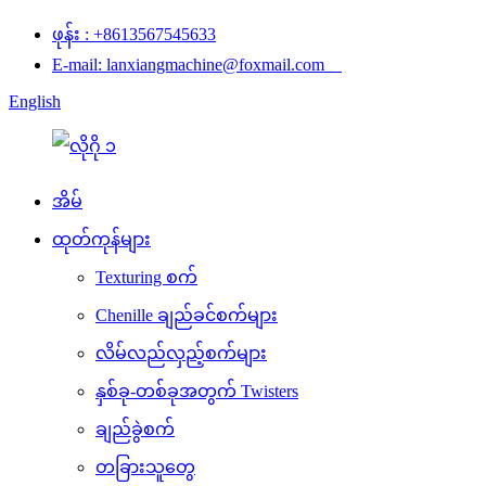
ဖုန်း : +8613567545633
E-mail: lanxiangmachine@foxmail.com
English
အိမ်
ထုတ်ကုန်များ
Texturing စက်
Chenille ချည်ခင်စက်များ
လိမ်လည်လှည့်စက်များ
နှစ်ခု-တစ်ခုအတွက် Twisters
ချည်ခွဲစက်
တခြားသူတွေ