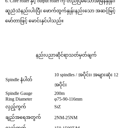
6. Core roller နှင့် output roller ကို တည်ငြိမ်သောအမြန်နှုန်း၊
ဆူညံသံနည်းပါးပြီး ဖောက်ထွက်နှုန်းနည်းသော အဆင့်မြင့်
မော်တာဖြင့် မောင်းနှင်ပါသည်။
နည်းပညာဆိုင်ရာသတ်မှတ်ချက်
10 spindles / အပိုင်း၊ အများဆုံး 12
Spindle နံပါတ်
အပိုင်း
Spindle Gauge
200m
Ring Diameter
φ75-90-116mm
လှည့်ကွက်
S၊Z
ချည်အရေအတွက်
2NM-25NM
လှည့်ကွက်