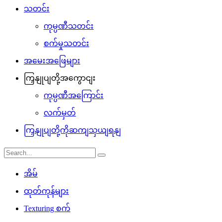
သတင်း
ကုမ္ပဏီသတင်း
စက်မှုသတင်း
အမေးအဖြေများ
ကြှနျုပျတို့အကွောငျး
ကုမ္ပဏီအကြောင်း
လက်မှတ်
ကြှနျုပျတို့ကိုဆကျသှယျရနျ
အိမ်
ထုတ်ကုန်များ
Texturing စက်