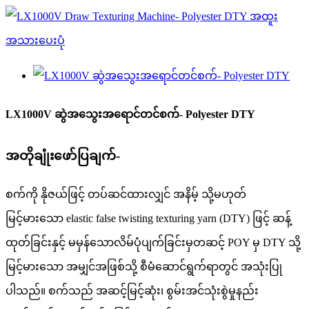
LX1000V ဆွဲအသွေးအရောင်တင်စက်- Polyester DTY
အတိုချုံးဖော်ပြချက်-
စက်ကို နိုဇယ်ဖြင့် တပ်ဆင်ထားလျှင် အနိမ့် သို့မဟုတ်
မြင့်မားသော elastic false twisting texturing yarn (DTY) ဖြင့် ဆန့်
ထုတ်ခြင်းနှင့် မမှန်သောလိမ်ပုံပျက်ခြင်းမှတဆင့် POY မှ DTY သို့
မြင့်မားသော အမျှင်အဖြစ်သို့ စီမံဆောင်ရွက်ရာတွင် အသုံးပြု
ပါသည်။ စက်သည် အဆင့်မြင့်ဆုံး၊ စွမ်းအင်သုံးစွဲမှုနည်း