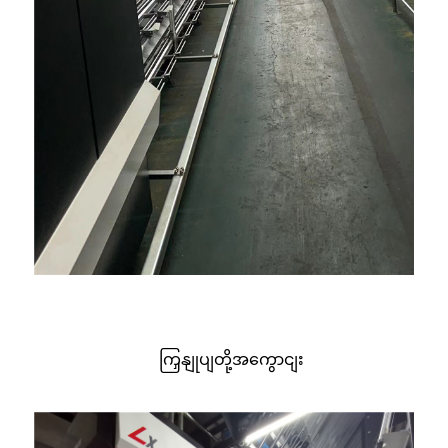
ကြှနျုပျတို့အကွောငျး