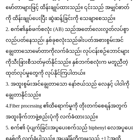
မော်တာများဖြင့် ထိန်းချုပ်ထားသည်။ ၎င်းသည် အမျှင်ဓာတ်
ကို ထိန်းချုပ်ပေးပြီး ဆွဲဆန့်ခြင်းကို သေချာစေသည်။
2. စက်၏နှစ်ဖက်စလုံး (AB) သည်အတော်လေးလွတ်လပ်စွာ
လည်ပတ်နေသည်၊ နှစ်ခုစလုံးသည်ခါးပတ်အစားစွမ်းအင်
ချွေတာသောမော်တာကိုလက်ခံသည်၊ လုပ်ငန်းစဉ်ဘောင်များ
ကိုသီးခြားစီသတ်မှတ်နိုင်သည်။ နှစ်ဘက်စလုံးက မတူညီတဲ့
ထုတ်လုပ်မှုတွေကို လုပ်နိုင်ကြပါတယ်။
3. အထူးစွမ်းအင်ချွေတာသော နော်ဇယ်သည် လေနှင့် ပါဝါကို
ချွေတာနိုင်သည်။
4.Fiber processing ၏ထိရောက်မှုကို တိုးတက်စေရန်အတွက်
အထူးဖိုက်ဘာဖွဲ့စည်းပုံကို လက်ခံထားသည်။
5. စက်၏ ပုံပျက်ခြင်းအပူပေးစက်သည် biphenyl လေအပူပေး
စနစ်ကို လက်ခံပါသည်။ အပူချိန်တိကျမှုသည် ±1 ℃အထိ