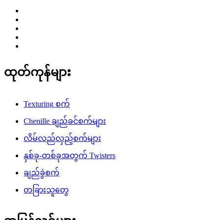
ထုတ်ကုန်များ
Texturing စက်
Chenille ချည်ခင်စက်များ
လိမ်လည်လှည့်စက်များ
နှစ်ခု-တစ်ခုအတွက် Twisters
ချည်ခွဲစက်
တခြားသူတွေ