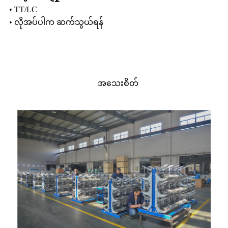
• TT/LC
• လိုအပ်ပါက ဆက်သွယ်ရန်
အသေးစိတ်