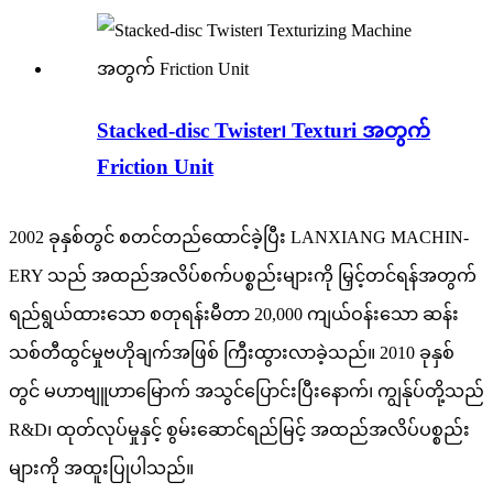
Stacked-disc Twister၊ Texturi အတွက်
Friction Unit
2002 ခုနှစ်တွင် စတင်တည်ထောင်ခဲ့ပြီး LANXIANG MACHIN-
ERY သည် အထည်အလိပ်စက်ပစ္စည်းများကို မြှင့်တင်ရန်အတွက်
ရည်ရွယ်ထားသော စတုရန်းမီတာ 20,000 ကျယ်ဝန်းသော ဆန်း
သစ်တီထွင်မှုဗဟိုချက်အဖြစ် ကြီးထွားလာခဲ့သည်။ 2010 ခုနှစ်
တွင် မဟာဗျူဟာမြောက် အသွင်ပြောင်းပြီးနောက်၊ ကျွန်ုပ်တို့သည်
R&D၊ ထုတ်လုပ်မှုနှင့် စွမ်းဆောင်ရည်မြင့် အထည်အလိပ်ပစ္စည်း
များကို အထူးပြုပါသည်။