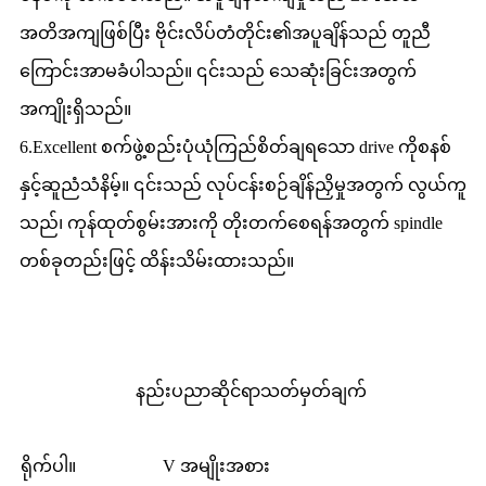
အတိအကျဖြစ်ပြီး ဗိုင်းလိပ်တံတိုင်း၏အပူချိန်သည် တူညီ
ကြောင်းအာမခံပါသည်။ ၎င်းသည် သေဆုံးခြင်းအတွက်
အကျိုးရှိသည်။
6.Excellent စက်ဖွဲ့စည်းပုံယုံကြည်စိတ်ချရသော drive ကိုစနစ်
နှင့်ဆူညံသံနိမ့်။ ၎င်းသည် လုပ်ငန်းစဉ်ချိန်ညှိမှုအတွက် လွယ်ကူ
သည်၊ ကုန်ထုတ်စွမ်းအားကို တိုးတက်စေရန်အတွက် spindle
တစ်ခုတည်းဖြင့် ထိန်းသိမ်းထားသည်။
နည်းပညာဆိုင်ရာသတ်မှတ်ချက်
ရိုက်ပါ။
V အမျိုးအစား