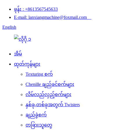
ဖုန်း : +8613567545633
E-mail: lanxiangmachine@foxmail.com
English
အိမ်
ထုတ်ကုန်များ
Texturing စက်
Chenille ချည်ခင်စက်များ
လိမ်လည်လှည့်စက်များ
နှစ်ခု-တစ်ခုအတွက် Twisters
ချည်ခွဲစက်
တခြားသူတွေ