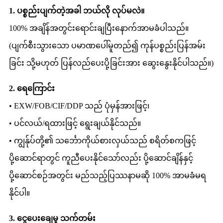
1. ပစ္စည်းပျက်တဲ့အခါ ဘယ်လို လုပ်မလဲ။
100% အချိန်အတွင်းရောင်းချပြီးနောက်အာမခံပါသည်။
(ပျက်စီးသွားသော ပမာဏပေါ်မူတည်၍ ကုန်ပစ္စည်းပြန်အမ်း
ခြင်း သို့မဟုတ် ပြန်လည်ပေးပို့ခြင်းအား ဆွေးနွေးနိုင်ပါသည်။)
2. ရေကြောင်း
• EXW/FOB/CIF/DDP သည် ပုံမှန်အားဖြင့်၊
• ပင်လယ်/ရထားဖြင့် ရွေးချယ်နိုင်သည်။
• ကျွန်ုပ်တို့၏ သင်္ဘောကိုယ်စားလှယ်သည် စရိတ်စကဖြင့်
ပို့ဆောင်ရာတွင် ကူညီပေးနိုင်သော်လည်း ပို့ဆောင်ချိန်နှင့်
ပို့ဆောင်စဉ်အတွင်း မည်သည့်ပြဿနာမဆို 100% အာမခံမရ
နိုင်ပါ။
3. ငွေပေးချေမှု သက်တမ်း