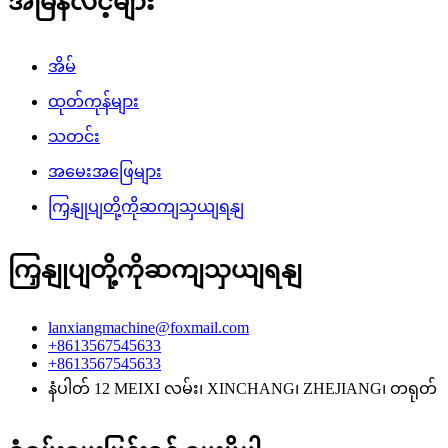
အမြန်လင့်များ
အိမ်
ထုတ်ကုန်များ
သတင်း
အမေးအဖြေများ
ကြှနျုပျတို့ကိုဆကျသှယျရနျ
ကြှနျုပျတို့ကိုဆကျသှယျရနျ
lanxiangmachine@foxmail.com
+8613567545633
+8613567545633
နံပါတ် 12 MEIXI လမ်း၊ XINCHANG၊ ZHEJIANG၊ တရုတ်