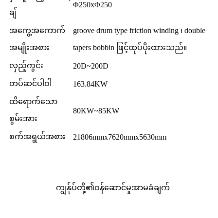
Φ250xΦ250
ချ်
အကွေ့အကောက်
groove drum type friction winding ၊ double
အမျိုးအစား
tapers bobbin ဖြင့်ထုပ်ပိုးထားသည်။
လှည့်ကွင်း
20D~200D
တပ်ဆင်ပါဝါ
163.84KW
ထိရောက်သော
80KW~85KW
စွမ်းအား
စက်အရွယ်အစား
21806mmx7620mmx5630mm
ကျွန်ုပ်တို့၏ဝန်ဆောင်မှုအာမခံချက်