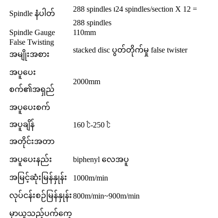
288 spindles ၊24 spindles/section X 12 =
Spindle နံပါတ်
288 spindles
Spindle Gauge
110mm
False Twisting
stacked disc ပွတ်တိုက်မှု false twister
အမျိုးအစား
အပူပေး
2000mm
စက်၏အရှည်
အပူပေးစက်
အပူချိန်
160 ℃-250 ℃
အတိုင်းအတာ
အပူပေးနည်း
biphenyl လေအပူ
အမြင့်ဆုံးမြန်နှုန်း
1000m/min
လုပ်ငန်းစဉ်မြန်နှုန်း
800m/min~900m/min
မှာယူသည့်ပက်ကေ့