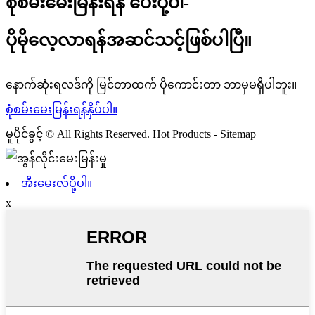
စုံစမ်းမေးမြန်းရန် ပေးပို့ပါ-
ပိုမိုလေ့လာရန်အဆင်သင့်ဖြစ်ပါပြီ။
နောက်ဆုံးရလဒ်ကို မြင်တာထက် ပိုကောင်းတာ ဘာမှမရှိပါဘူး။
စုံစမ်းမေးမြန်းရန်နှိပ်ပါ။
မူပိုင်ခွင့် © All Rights Reserved. Hot Products - Sitemap
အီးမေးလ်ပို့ပါ။
x