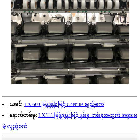
ယခင်-
LX 600 မြန်နှုန်းမြင့် Chenille ချည်စက်
နောက်တစ်ခု:
LX318 မြန်နှုန်းမြင့် နှစ်ခု-တစ်ခုအတွက် အနားမ
မဲ့ လှည့်စက်