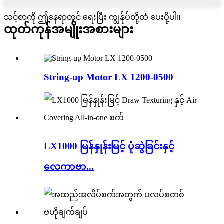
သင့်စာကို ဤနေရာတွင် ရေးပြီး ကျွန်ုပ်တို့ထံ ပေးပို့ပါ။
ထုတ်ကုန်အမျိုးအစားများ
String-up Motor LX 1200-0500
LX1000 မြန်နှုန်းမြင့် ပုံဆွဲခြင်းနှင့်
လေကာဗာ...