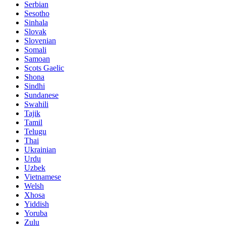
Serbian
Sesotho
Sinhala
Slovak
Slovenian
Somali
Samoan
Scots Gaelic
Shona
Sindhi
Sundanese
Swahili
Tajik
Tamil
Telugu
Thai
Ukrainian
Urdu
Uzbek
Vietnamese
Welsh
Xhosa
Yiddish
Yoruba
Zulu