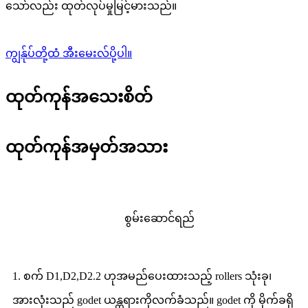
သော်လည်း ထုတ်လုပ်မှုမြင့်မားသည်။
ကျွန်ုပ်တို့ထံ အီးမေးလ်ပို့ပါ။
ထုတ်ကုန်အသေးစိတ်
ထုတ်ကုန်အမှတ်အသား
စွမ်းဆောင်ရည်
1. စက် D1,D2,D2.2 ဟုအမည်ပေးထားသည့် rollers သုံးခု၊
အားလုံးသည် godet ယန္တရားကိုလက်ခံသည်။ godet ကို မိုက်ခရို